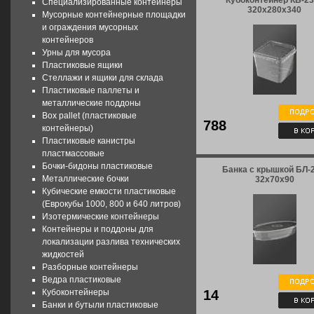
Кубоконтейнер КБ-23
Специализированные контейнеры
320x280x340
Мусорные контейнерные площадки
и ограждения мусорных
контейнеров
Урны для мусора
Пластиковые ящики
Стеллажи и ящики для склада
Пластиковые паллеты и
металлические поддоны
Box pallet (пластиковые
788
контейнеры)
Пластиковые канистры
пластмассовые
Бочки-бидоны пластиковые
Банка с крышкой БЛ-2
Металлические бочки
32x70x90
Кубические емкости пластиковые
(Еврокубы 1000, 800 и 640 литров)
Изотермические контейнеры
Контейнеры и поддоны для
локализации разлива технических
жидкостей
Разборные контейнеры
Ведра пластиковые
Кубоконтейнеры
14
Банки и бутыли пластиковые