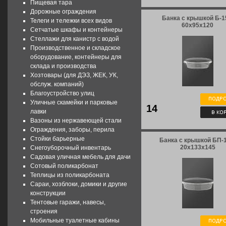
Пищевая тара
Дорожные ограждения
Банка с крышкой Б-1
Телеги и тележки всех видов
60x95x120
Сетчатые шкафы и контейнеры
Стеллажи для канистр с водой
Производственное и складское
оборудование, контейнеры для
склада и производства
Хозтовары (для ДЭЗ, ЖЕК, УК,
обслуж. компаний)
Благоустройство улиц
Уличные скамейки и парковые
14
лавки
Вазоны из нержавеющей стали
Ограждения, заборы, перила
Стойки барьерные
Банка с крышкой БП-1
20x133x145
Снегоуборочный инвентарь
Садовая уличная мебель для дачи
Сотовый поликарбонат
Теплицы из поликарбоната
Сараи, хозблоки, домики и другие
конструкции
Тентовые гаражи, навесы,
строения
Мобильные туалетные кабины