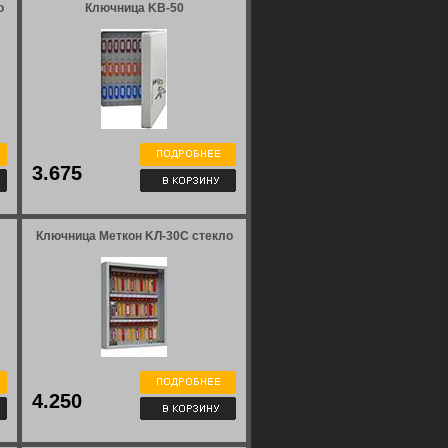
о
Ключница KВ-50
3.675
Ключница Меткон KЛ-30С стекло
4.250