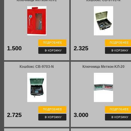
Ключница Меткон KЛ-1
Кэшбокс CB-9701-N
1.500
2.325
Кэшбокс CB-9703-N
Ключница Меткон KЛ-20
2.725
3.000