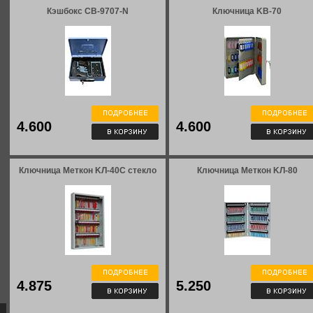
Кэшбокс CB-9707-N
Ключница KВ-70
4.600
4.600
Ключница Меткон KЛ-40С стекло
Ключница Меткон KЛ-80
4.875
5.250