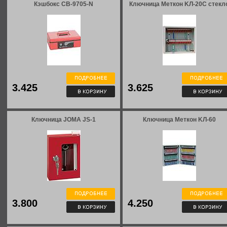
Кэшбокс CB-9705-N
Ключница Меткон KЛ-20С стекл
3.425
3.625
Ключница JOMA JS-1
Ключница Меткон KЛ-60
3.800
4.250