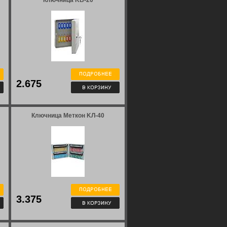
Ключница KВ-20
2.675
Ключница Меткон KЛ-40
3.375