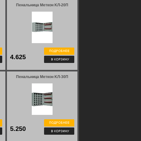
Пенальница Меткон KЛ-20П
4.625
Пенальница Меткон KЛ-30П
5.250