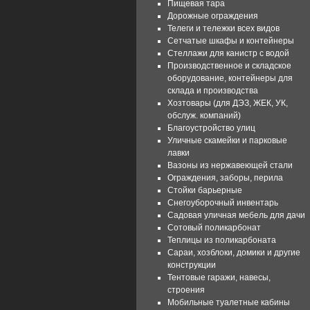
Пищевая тара
Дорожные ограждения
Телеги и тележки всех видов
Сетчатые шкафы и контейнеры
Стеллажи для канистр с водой
Производственное и складское
оборудование, контейнеры для
склада и производства
Хозтовары (для ДЭЗ, ЖЕК, УК,
обслуж. компаний)
Благоустройство улиц
Уличные скамейки и парковые
лавки
Вазоны из нержавеющей стали
Ограждения, заборы, перила
Стойки барьерные
Снегоуборочный инвентарь
Садовая уличная мебель для дачи
Сотовый поликарбонат
Теплицы из поликарбоната
Сараи, хозблоки, домики и другие
конструкции
Тентовые гаражи, навесы,
строения
Мобильные туалетные кабины