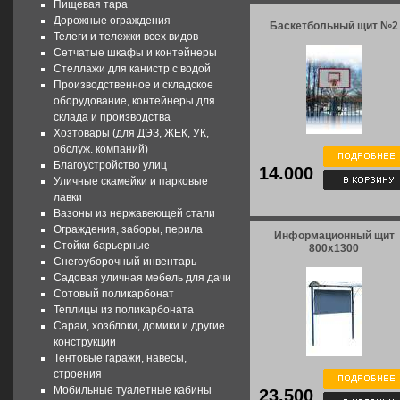
Пищевая тара
Дорожные ограждения
Баскетбольный щит №2
Телеги и тележки всех видов
Сетчатые шкафы и контейнеры
Стеллажи для канистр с водой
Производственное и складское
оборудование, контейнеры для
склада и производства
Хозтовары (для ДЭЗ, ЖЕК, УК,
обслуж. компаний)
Благоустройство улиц
14.000
Уличные скамейки и парковые
лавки
Вазоны из нержавеющей стали
Ограждения, заборы, перила
Информационный щит
Стойки барьерные
800x1300
Снегоуборочный инвентарь
Садовая уличная мебель для дачи
Сотовый поликарбонат
Теплицы из поликарбоната
Сараи, хозблоки, домики и другие
конструкции
Тентовые гаражи, навесы,
строения
Мобильные туалетные кабины
23.500