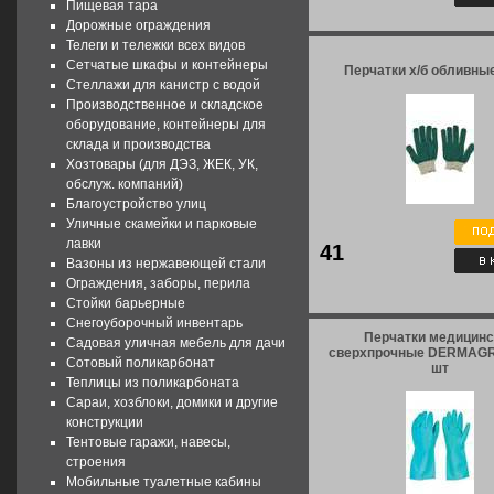
Пищевая тара
Дорожные ограждения
Телеги и тележки всех видов
Сетчатые шкафы и контейнеры
Перчатки х/б обливные
Стеллажи для канистр с водой
Производственное и складское
оборудование, контейнеры для
склада и производства
Хозтовары (для ДЭЗ, ЖЕК, УК,
обслуж. компаний)
Благоустройство улиц
Уличные скамейки и парковые
лавки
41
Вазоны из нержавеющей стали
Ограждения, заборы, перила
Стойки барьерные
Снегоуборочный инвентарь
Перчатки медицинс
Садовая уличная мебель для дачи
сверхпрочные DERMAGRI
Сотовый поликарбонат
шт
Теплицы из поликарбоната
Сараи, хозблоки, домики и другие
конструкции
Тентовые гаражи, навесы,
строения
Мобильные туалетные кабины